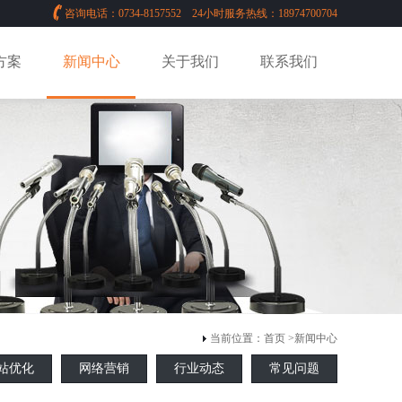
咨询电话：0734-8157552 24小时服务热线：18974700704
方案
新闻中心
关于我们
联系我们
当前位置：
首页
>
新闻中心
站优化
网络营销
行业动态
常见问题