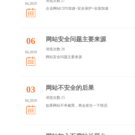
浏览次数:27
04,2019
企业网站CDN加速=安全保护+全国加速
06
网站安全问题主要来源
浏览次数:26
04,2019
网站安全问题主要来源
03
网站不安全的后果
浏览次数:15
04,2019
如果网站不幸被黑，将会发生一下情况