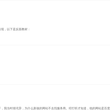
表现，以下是反面教材：
开，我当时很诧异，为什么新做的网站不去找服务商。经打听才知道，他的网站是百度