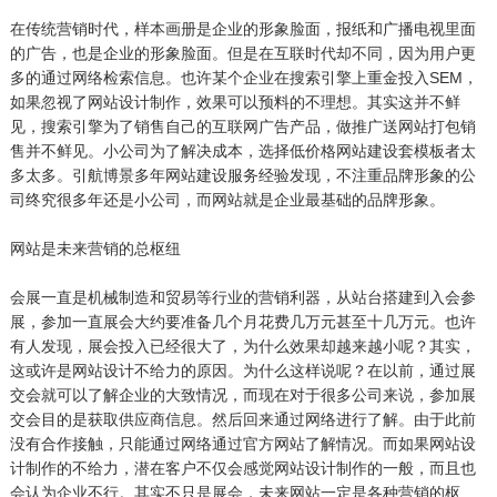
在传统营销时代，样本画册是企业的形象脸面，报纸和广播电视里面
的广告，也是企业的形象脸面。但是在互联时代却不同，因为用户更
多的通过网络检索信息。也许某个企业在搜索引擎上重金投入SEM，
如果忽视了网站设计制作，效果可以预料的不理想。其实这并不鲜
见，搜索引擎为了销售自己的互联网广告产品，做推广送网站打包销
售并不鲜见。小公司为了解决成本，选择低价格网站建设套模板者太
多太多。引航博景多年网站建设服务经验发现，不注重品牌形象的公
司终究很多年还是小公司，而网站就是企业最基础的品牌形象。
网站是未来营销的总枢纽
会展一直是机械制造和贸易等行业的营销利器，从站台搭建到入会参
展，参加一直展会大约要准备几个月花费几万元甚至十几万元。也许
有人发现，展会投入已经很大了，为什么效果却越来越小呢？其实，
这或许是网站设计不给力的原因。为什么这样说呢？在以前，通过展
交会就可以了解企业的大致情况，而现在对于很多公司来说，参加展
交会目的是获取供应商信息。然后回来通过网络进行了解。由于此前
没有合作接触，只能通过网络通过官方网站了解情况。而如果网站设
计制作的不给力，潜在客户不仅会感觉网站设计制作的一般，而且也
会认为企业不行。其实不只是展会，未来网站一定是各种营销的枢