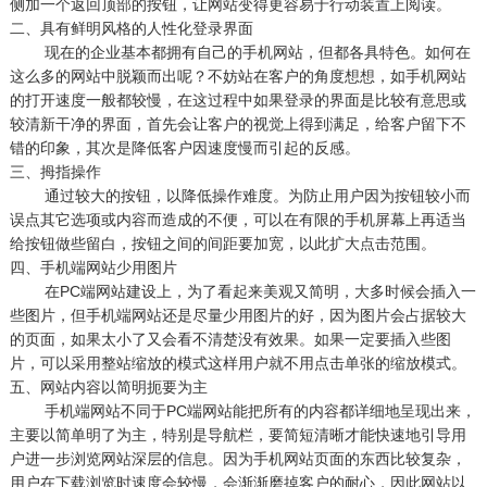
侧加一个返回顶部的按钮，让网站变得更容易于行动装置上阅读。
二、具有鲜明风格的人性化登录界面
现在的企业基本都拥有自己的手机网站，但都各具特色。如何在
这么多的网站中脱颖而出呢？不妨站在客户的角度想想，如手机网站
的打开速度一般都较慢，在这过程中如果登录的界面是比较有意思或
较清新干净的界面，首先会让客户的视觉上得到满足，给客户留下不
错的印象，其次是降低客户因速度慢而引起的反感。
三、拇指操作
通过较大的按钮，以降低操作难度。为防止用户因为按钮较小而
误点其它选项或内容而造成的不便，可以在有限的手机屏幕上再适当
给按钮做些留白，按钮之间的间距要加宽，以此扩大点击范围。
四、手机端网站少用图片
在PC端网站建设上，为了看起来美观又简明，大多时候会插入一
些图片，但手机端网站还是尽量少用图片的好，因为图片会占据较大
的页面，如果太小了又会看不清楚没有效果。如果一定要插入些图
片，可以采用整站缩放的模式这样用户就不用点击单张的缩放模式。
五、网站内容以简明扼要为主
手机端网站不同于PC端网站能把所有的内容都详细地呈现出来，
主要以简单明了为主，特别是导航栏，要简短清晰才能快速地引导用
户进一步浏览网站深层的信息。因为手机网站页面的东西比较复杂，
用户在下载浏览时速度会较慢，会渐渐磨掉客户的耐心，因此网站以