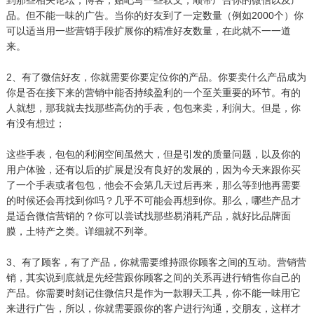
到那些相关论坛，博客，贴吧写一些软文，顺带广告你的微信以及产
品。但不能一味的广告。当你的好友到了一定数量（例如2000个）你
可以适当用一些营销手段扩展你的精准好友数量，在此就不一一道
来。
2、有了微信好友，你就需要你要定位你的产品。你要卖什么产品成为
你是否在接下来的营销中能否持续盈利的一个至关重要的环节。有的
人就想，那我就去找那些高仿的手表，包包来卖，利润大。但是，你
有没有想过；
这些手表，包包的利润空间虽然大，但是引发的质量问题，以及你的
用户体验，还有以后的扩展是没有良好的发展的，因为今天来跟你买
了一个手表或者包包，他会不会第几天过后再来，那么等到他再需要
的时候还会再找到你吗？几乎不可能会再想到你。那么，哪些产品才
是适合微信营销的？你可以尝试找那些易消耗产品，就好比品牌面
膜，土特产之类。详细就不列举。
3、有了顾客，有了产品，你就需要维持跟你顾客之间的互动。营销营
销，其实说到底就是先经营跟你顾客之间的关系再进行销售你自己的
产品。你需要时刻记住微信只是作为一款聊天工具，你不能一味用它
来进行广告，所以，你就需要跟你的客户进行沟通，交朋友，这样才