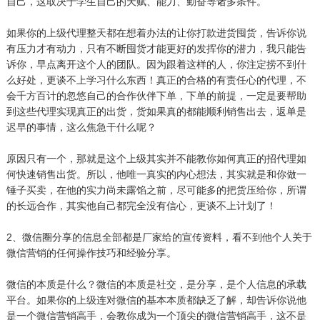
自己，这取决于学生自己的天赋、能力、勤奋等诸多条件。
如果你的上级代理整天都在想着办法的让你打款进货囤货，告诉你说
有压力才有动力，只有不断囤货才能更好的发挥你的潜力，我只能告
诉你，早点离开这个人的团队。因为跟着这样的人，你注定捞不到什
么好处，更谈不上学习什么东西！真正的合格的有责任心的代理，不
会千方百计的忽悠自己的合作伙伴下单，下单的前提，一定是要帮助
到这些代理实现真正的出货，货如果真的都能顺利销售出去，返单是
迟早的事情，这么焦急干什么呢？
原因只有一个，那就是这个上级其实并不能教你如何真正的招代理如
何快速销售出货。所以，他唯一真实的内心想法，其实就是和你做一
锤子买卖，在他的实力尚未露馅之前，尽可能多的把货压给你，所谓
的长远合作，其实他自己都完全没有信心，更谈不上计划了！
2、微信圈分享的信息全部都是厂家给的宣传资料，看不到他个人关于
微信营销的任何操作技巧和经验分享。
微信的本质是什么？微信的本质是社交，是分享，是个人信息的承载
平台。如果你的上级连对微信的基本本质都缺乏了解，却告诉你说他
是一个微信营销高手，会教你成为一个顶尖的微信营销高手，这不是