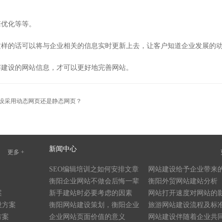
擎优化等等。
这样的话可以将与企业相关的信息实时更新上去，让客户知道企业发展的
解建设的网站信息，才可以更好地完善网站。
设采用动态网页还是静态网页？
新闻中心
更多 +
SEO编辑培训之如何安排文章
网站建设给予企业带来
的关键词密度
衡阳企业网站不做会后悔一辈
衡阳外贸网站建站分析
案
子
新手建站时必要考虑的因素
网站打开速度对网站的
设方案
衡阳网站建设策划，衡阳企业
旅游网站建设流程及标
方案
网站建设原则
企业网站页面价值的意义
网站建设伴随着企业共