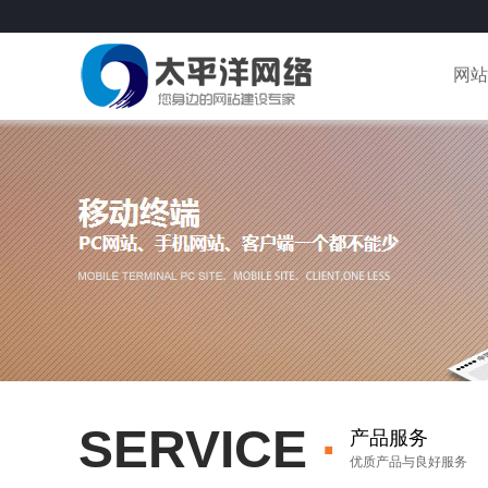
网站
SERVICE
·
产品服务
优质产品与良好服务